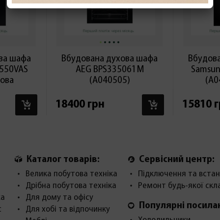
ва шафа
Вбудована духова шафа
Вбудов
550VAS
AEG BPS335061M
Samsun
Нова
(А040505)
(А0
В КОШИК
В КОШИК
18400 грн
15810 
Каталог товарів:
Сервісний центр:
Велика побутова техніка
Підключення та встан
Дрібна побутова техніка
Ремонт будь-якої скл
ка
Для дому та офісу
Популярні посила
с
Для хобі та відпочинку