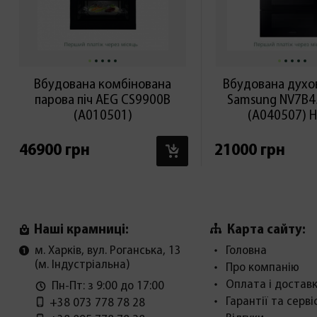
Вбудована комбінована
Вбудована духо
парова піч AEG CS9900B
Samsung NV7B4
(А010501)
(А040507) 
В КОШИК
46900 грн
21000 грн
Карта сайту:
Наші крамниці:
м. Харків, вул. Роганська, 13
Головна
(м. Індустріальна)
Про компанію
Оплата і достав
Пн-Пт: з 9:00 до 17:00
Гарантії та серві
+38 073 778 78 28