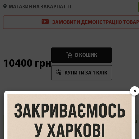
МАГАЗИН НА ЗАКАРПАТТІ
ЗАМОВИТИ
ДЕМОНСТРАЦІ
Ю
ТОВАР
В КОШИК
10400 грн
КУПИТИ ЗА 1 КЛIК
×