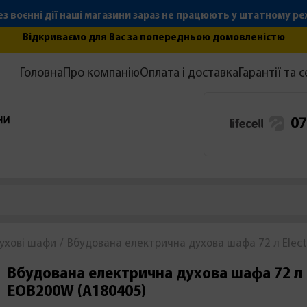
з воєнні дії наші магазини зараз не працюють у штатному р
Відкриваємо для Вас за попередньою домовленістю
Головна
Про компанію
Оплата і доставка
Гарантії та с
07
ухові шафи
Вбудована електрична духова шафа 72 л Elec
Вбудована електрична духова шафа 72 л E
EOB200W (А180405)