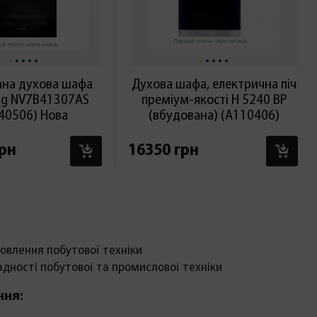
ана духова шафа
Духова шафа, електрична піч
g NV7B41307AS
преміум-якості H 5240 BP
40506) Нова
(вбудована) (А110406)
В КОШИК
В 
грн
16350 грн
овлення побутової техніки
адності побутової та промислової техніки
ння: