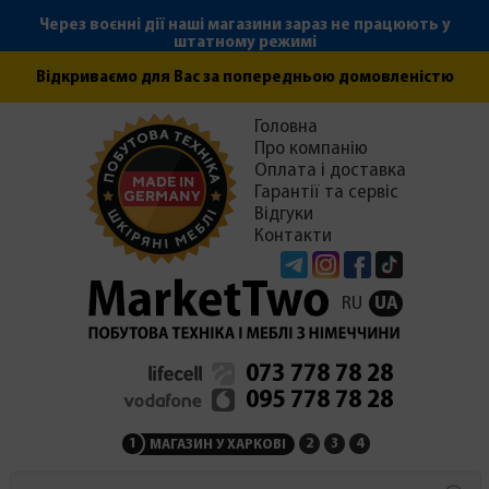
Через воєнні дії наші магазини зараз не працюють у
штатному режимі
Відкриваємо для Вас за попередньою домовленістю
Головна
Про компанію
Оплата і доставка
Гарантії та сервіс
Відгуки
Контакти
Telegram
Instagram
Facebook
Tiktok
RU
UA
073 778 78 28
095 778 78 28
1
2
3
4
МАГАЗИН У ХАРКОВІ
МАГАЗИН НА ЗАКАРПАТ
СЕРВІСНИЙ ЦЕНТР
АДМІНІСТРАЦІЯ