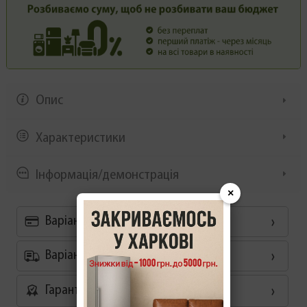
Опис
Характеристики
Інформація/демонстрація
×
Варіанти оплати
Варіанти доставки
Гарантія