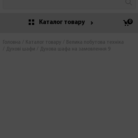
Каталог товару
0
Головна
Каталог товару
Велика побутова техніка
Духові шафи
Духова шафа на замовлення 9