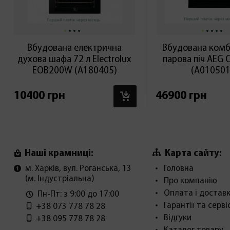
Вбудована електрична
Вбудована комб
духова шафа 72 л Electrolux
парова піч AEG
EOB200W (А180405)
(А010501
В КОШИК
10400 грн
46900 грн
Карта сайту:
Наші крамниці:
м. Харків, вул. Роганська, 13
Головна
(м. Індустріальна)
Про компанію
Оплата і достав
Пн-Пт: з 9:00 до 17:00
Гарантії та серві
+38 073 778 78 28
Відгуки
+38 095 778 78 28