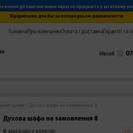
з воєнні дії наші магазини зараз не працюють у штатному р
Відкриваємо для Вас за попередньою домовленістю
Головна
Про компанію
Оплата і доставка
Гарантії та с
07
ухові шафи
Духова шафа на замовлення 8
Духова шафа на замовлення 8
МАГАЗИН У ХАРКОВІ