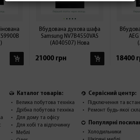
інована
Вбудована духова шафа
Вбудов
 CS9900B
Samsung NV7B4550VAS
AEG
)
(А040507) Нова
В КОШИК
В КОШИК
21000 грн
18400 
Каталог товарів:
Сервісний центр:
Велика побутова техніка
Підключення та встан
Дрібна побутова техніка
Ремонт будь-якої скл
ка
Для дому та офісу
Популярні посила
с
Для хобі та відпочинку
Холодильники
Меблі
Шкіряні меблі