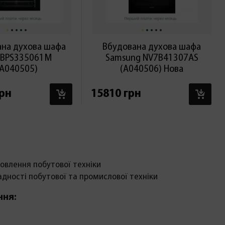
ана духова шафа
Вбудована духова шафа
 BPS335061M
Samsung NV7B41307AS
(А040505)
(А040506) Нова
В КОШИК
В 
грн
15810 грн
овлення побутової техніки
адності побутової та промислової техніки
ння: